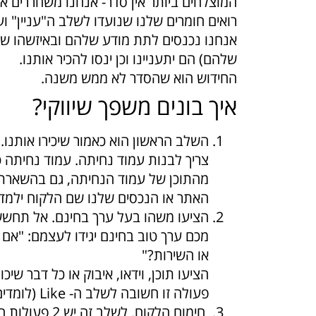
המוצלחים ביותר אין סדר- אנחנו משחררים א
רואים חומרים שלנו שנועדו לשלב ה"עניין" ועדי
אנחנו נכנסים לתת מודע שלהם ובאיזשהו שלב
שלהם) הם יתעניינו וכן ינסו להכיר אותנו.
החידוש הוא שהסדר לא ממש משנה.
איך בונים משפך שיווקי?
השלב הראשון הוא כאמור שיכירו אותנו.
צריך לבנות עמוד נחיתה. עמוד נחיתה ט
מהתוכן של עמוד הנחיתה, גם בהשארת פר
האתר או הנכסים שלנו שם הלקוח ילמד ל
הציעו משהו בעל ערך בחינם. אל תחששו
מכם ערך טוב בחינם יגידו לעצמם: "אם
או השירות?"
הציעו תוכן, וידאו, איבוק או כל דבר ש
פעולה זו חשובה לשלב ה- Like (לומדים לחבב אתכם), לשלב העניין ולשלב ההחלטה.
חימום הלקוח. 