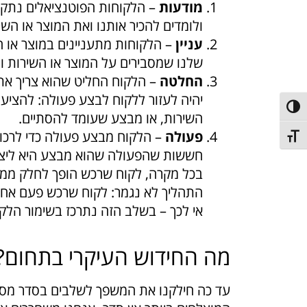
מודעות
– הלקוחות הפוטנציאלים נתקלי
ולומדים להכיר אותנו ואת המוצר או השי
עניין
– הלקוחות מתעניינים במוצר או ה
שלנו שמסבירים על המוצר או השירות ו
החלטה
– הלקוח החליט שהוא צריך את
יהיה לעזור ללקוח לבצע פעולה: להציע 
פעל/כבה ניגודיות גבוהה
השירות, או מבצע שעומד להסתיים.
פעולה
– הלקוח מבצע פעולה כדי לרכו
תג גודל גופן
חששות שהפעולה שהוא מבצע היא ליצור 
בכל מקרה, לקוח שרכש הופך לחלק ממ
התהליך לא נגמר: לקוח שרכש פעם אחת 
אי לכך – בשלב הזה נתרכז בשימור הלקוח
מה החידוש העיקרי בתחום?
עד כה חילקנו את המשפך לשלבים בסדר מסוי