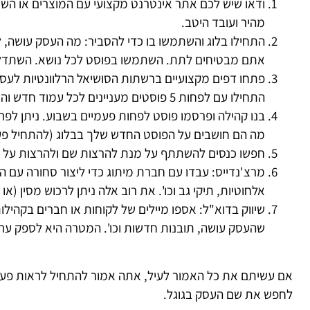
ודאו שיש לכם אתר אינטרנט מקצועי עם המוצרים או השי
מהיר ועובד היטב.
התחילו בלוג והשתמשו בו כדי להסביר: מה העסק עושה,
אתם מבטיחים לתת. השתמשו בפוסט לכל נושא. השתדלו
התחילו עם לפחות 5 פוסטים מעניינים לכל עמוד חדש והזמינו אנשים.
בנו קהילה ופרסמו פוסט לפחות פעמיים בשבוע. ניתן לפ
מה הם חושבים על הפוסט החדש שלך בבלוג (להתחיל פעי
חפשו כנסים להשתתף על מנת להרצות שם ולהרצות על הבעיה שהע
מרצ'נדייס: עבדו עם חברת מיתוג כדי ליצור סחורה עם הלו
אלחוטיות, תיקי גב וכו'. את רוב אלה ניתן לרכוש מסין (או
שיווק בדוא"ל: אספו מיילים של לקוחות או חברים בקהיל
שהעסק עושה, תובנות חדשות וכו'. המטרה היא לספק ערך
אם עשיתם את כל האמור לעיל, אתה אמור להתחיל לראות פעיל
לחפש את שם העסק בגוגל.