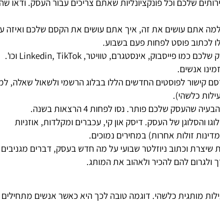
רותים שלכם וכל פונקציונליות שאתם צריכים עבור העסק. ודאו ש
 למה אתם עושים את זה, איך אתם עושים את הקסם שלכם ואיזה ע
 לכתוב פוסט לפחות פעם בשבוע.
פתחו דפים מקצועיים ברשתות הסושיאל הרלוונטיות לעסק שלכם כמו פייסבוק, אינסטגרם, טוויטר, Linkedin, TikTok וכו'.
רסם קישור לפוסטים החדשים הללו בבלוג הרשמי ולשאול שאלה, ל
לות כלשהי).
סק שלכם פותר. נסו לפחות 4 הרצאות בשנה.
גו והסלוגן של העסק. דיסק און קי, עכברים ומקלדות, אוזניות
 מדינות זולות אחרות) במחירים נמוכים.
ות שיצרת וכתוב ניוזלטר שבועי על מה חדש בעסק, דברים מגניבים
 ולגרום להם להכיר ולאהוב את המותג.
ות מותגית כלשהי. דוגמה טובה לכך היא כאשר אנשים מתחילים